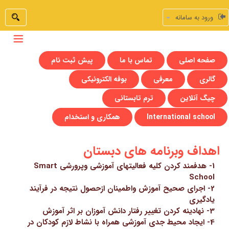
ورود به سامانه
صفحه اصلی
تماس با ما
پیش ثبت نام
گالری
معرفی
بوفه الکترونیکی
چیگ آنلاین
ترم تابستانی
International school
همکاری و استخدام
اهداف وبرنامه های دبستان
1- هدفمند کردن کلیه فعالیتهای آموزشی وپرورشی Smart
School
2- اجرای صحیح آموزش واطمینان ازحصول نتیجه در فرآیند
یادگیری
3- نهادینه کردن تغییر رفتار دانش آموزان بر اثر آموزش
4- ایجاد محیط جدی آموزشی همراه با نشاط لازم کودکان در