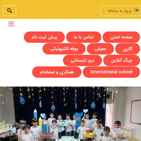
ورود به سامانه
صفحه اصلی
تماس با ما
پیش ثبت نام
گالری
معرفی
بوفه الکترونیکی
چیگ آنلاین
ترم تابستانی
International school
همکاری و استخدام