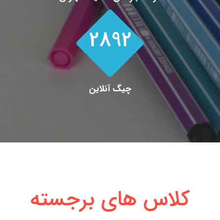
2892
چیگ آنلاین
کلاس های برجسته